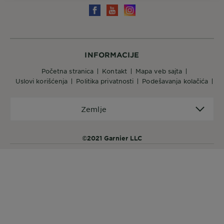
INFORMACIJE
početna stranica
kontakt
mapa veb sajta
uslovi korišćenja
politika privatnosti
podešavanja kolačića
Zemlje
Zemlje
©2021 Garnier LLC