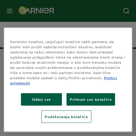
MENI
Početna stranica
Boje za kosu
Koristimo kolačiće, uključujući kolačiće naših partnera, da
bismo Vam pružili najbolje korisničko iskustvo, analizirali
saobraćaj na našoj vebstranici, kako bismo Vam prikazali
oglašavanje prilagođeno Vama na vebstranicama trećih strana i
pružili funkcije društvenih medija. U bilo kom trenutku možete
da upravljate svojim preferencama u podešavanjima kolačića.
CENTAR ZA SAVETOVANJE POTROŠAČA
Više o tome kako mi i naši partneri koristimo Vaše lične
podatke možete saznati u našoj Politici privatnosti.
Politici
Kontaktirajte nas!
privatnosti
Za više informacija ili savete o našim proizvodima:
TELEFON: +381 11 4254 201
9.00-17.00 ponedeljak - petak
Odbij sve
Prihvati sve kolačiće
*Cena poziva se naplaćuje po tarifi operatera.
Podešavanja kolačića
BUDI U TOKU