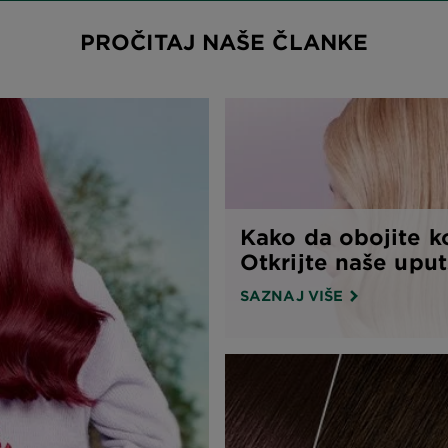
PROČITAJ NAŠE ČLANKE
Kako da obojite k
Otkrijte naše uputs
SAZNAJ VIŠE