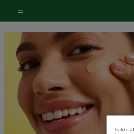
">
MENI
Koristimo 