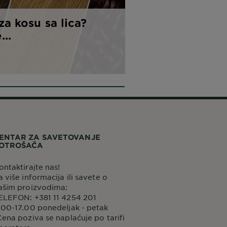
za kosu sa lica?
...
ENTAR ZA SAVETOVANJE
OTROŠAČA
ontaktirajte nas!
a više informacija ili savete o
ašim proizvodima:
ELEFON: +381 11 4254 201
.00-17.00 ponedeljak - petak
Cena poziva se naplaćuje po tarifi