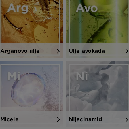
Arganovo ulje
Ulje avokada
Micele
Nijacinamid