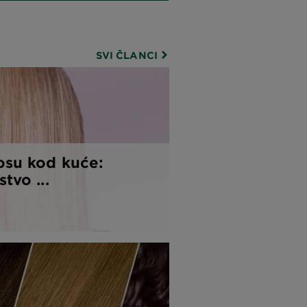
SVI ČLANCI
osu kod kuće:
tvo ...