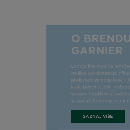
O BREND
GARNIER
Lepota ima moć da gradi o
godine Garnier pruže efika
proizvode za negu kose i l
kada brineš o sebi i dobro 
sobom, pozitivno se odnosi
se ponašaš I prema drugim
SAZNAJ VIŠE