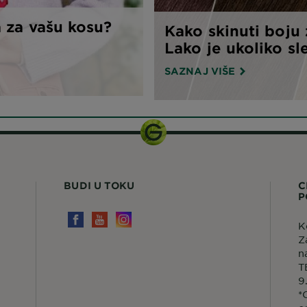
 za vašu kosu?
Kako skinuti boju 
Lako je ukoliko sle
SAZNAJ VIŠE
BUDI U TOKU
C
P
K
Z
n
T
9
*