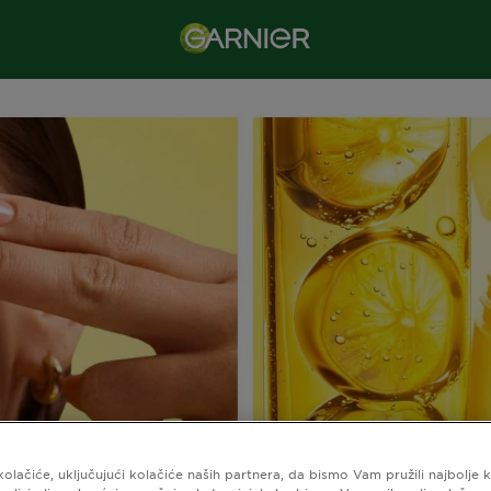
kolačiće, uključujući kolačiće naših partnera, da bismo Vam pružili najbolje 