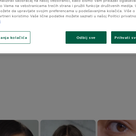
analizirali saobraćaj na našoj vebstranici, kako bismo Vam prikazali oglašava
o Vama na vebstranicama trećih strana i pružili funkcije društvenih medija.
ožete da upravljate svojim preferencama u podešavanjima kolačića. Više 
artneri koristimo Vaše lične podatke možete saznati u našoj Politici privatno
i
anja kolačića
Odbij sve
Prihvati s