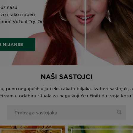
 uz našu
o i lako izaberi
omoć Virtual Try-On
E NIJANSE
NAŠI SASTOJCI
, punu negujućih ulja i ekstrakata biljaka. Izaberi sastojak, 
i vam u odabiru rituala za negu koji će učiniti da tvoja kosa
0 Rezultati pronađeni