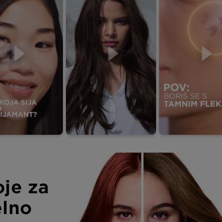
oje za
elno