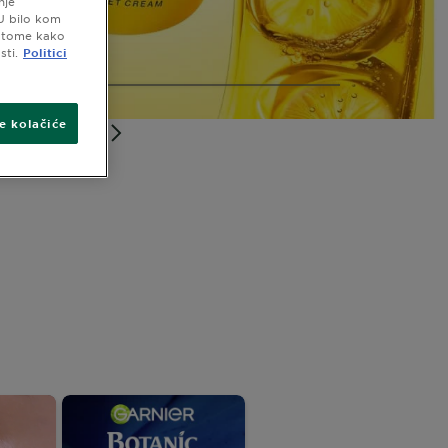
nje
 U bilo kom
o tome kako
sti.
Politici
ve kolačiće