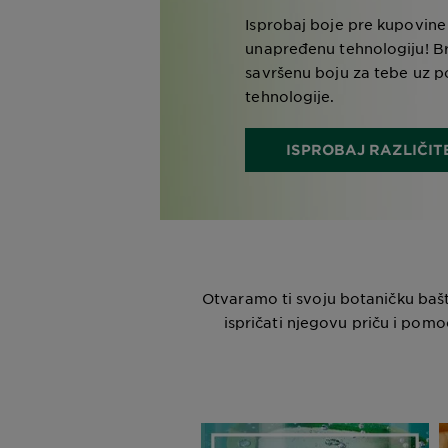
Isprobaj boje pre kupovine
unapređenu tehnologiju! Brz
savršenu boju za tebe uz p
tehnologije.
ISPROBAJ RAZLIČIT
Otvaramo ti svoju botaničku baštu
ispričati njegovu priču i pomoć