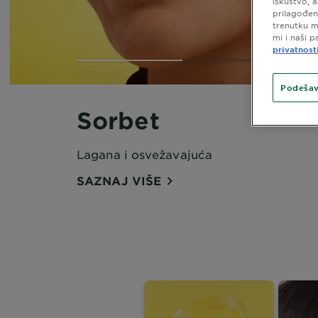
iskustvo, 
prilagođen
trenutku m
mi i naši p
privatnost
Podešav
Sorbet
Lagana i osvežavajuća
SAZNAJ VIŠE