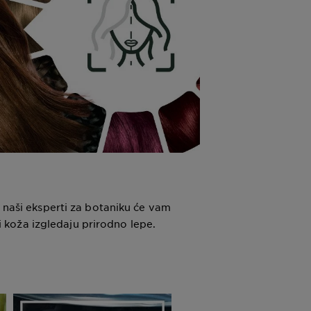
a naši eksperti za botaniku će vam
 i koža izgledaju prirodno lepe.