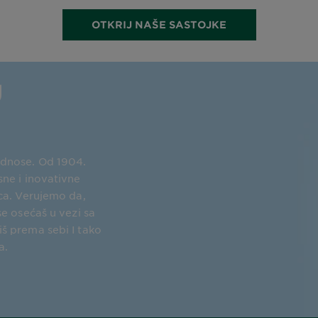
OTKRIJ NAŠE SASTOJKE
U
dnose. Od 1904.
sne i inovativne
ica. Verujemo da,
se osećaš u vezi sa
š prema sebi I tako
a.