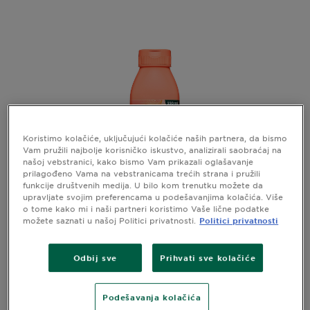
Koristimo kolačiće, uključujući kolačiće naših partnera, da bismo
Vam pružili najbolje korisničko iskustvo, analizirali saobraćaj na
našoj vebstranici, kako bismo Vam prikazali oglašavanje
prilagođeno Vama na vebstranicama trećih strana i pružili
funkcije društvenih medija. U bilo kom trenutku možete da
upravljate svojim preferencama u podešavanjima kolačića. Više
o tome kako mi i naši partneri koristimo Vaše lične podatke
možete saznati u našoj Politici privatnosti.
Politici privatnosti
GARNIER FRUCTIS HAIR FOOD PINEAPPLE
ŠAMPON ZA KOSU
Garnier Fructis Hair Food Pineapple
Odbij sve
Prihvati sve kolačiće
šampon za kosu
Podešavanja kolačića