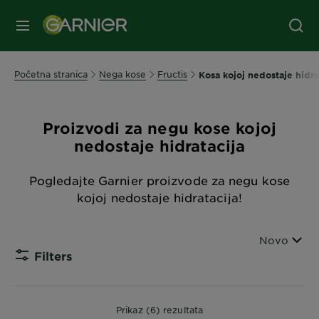
MENI
Početna stranica
Nega kose
Fructis
Kosa kojoj nedostaje hidra
Proizvodi za negu kose kojoj
nedostaje hidratacija
Pogledajte Garnier proizvode za negu kose
kojoj nedostaje hidratacija!
Sortiraj po
Novo
Filters
CLOSE
Prikaz (6) rezultata