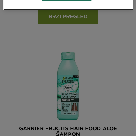
Vidi sve recenzije
No reviews
BRZI PREGLED
GARNIER FRUCTIS HAIR FOOD ALOE
ŠAMPON