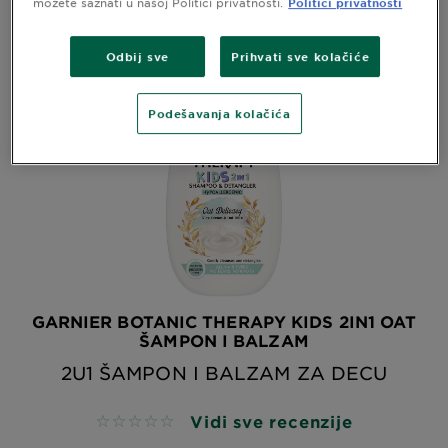
možete saznati u našoj Politici privatnosti.
Politici privatnosti
Odbij sve
Prihvati sve kolačiće
Podešavanja kolačića
GARNIER BOTANIC THERAPY KIDS 2IN1 OAT
ŠAMPON I BALZAM
2U1 ŠAMPON I BALZAM ZA DECU
Vidi sve recenzije
No reviews