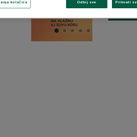
anja kolačića
Odbij sve
Prihvati s
SLIDE 1
SLIDE 2
SLIDE 3
SLIDE 4
SLIDE 5