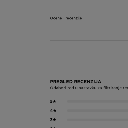
Ocene i recenzije
PREGLED RECENZIJA
Odaberi red u nastavku za filtriranje re
5
★
4
★
3
★