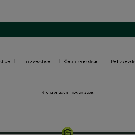
dice
Tri zvezdice
Četiri zvezdice
Pet zvezdi
Nije pronađen nijedan zapis
390 ml