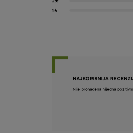
2
★
1
★
NAJKORISNIJA RECENZI
Nije pronađena nijedna pozitivn