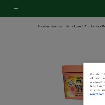
MENI
Početna stranica
Nega kose
Fructis Hair 
Koristimo 
iskustvo, 
prilagođen
trenutku m
mi i naši p
privatnost