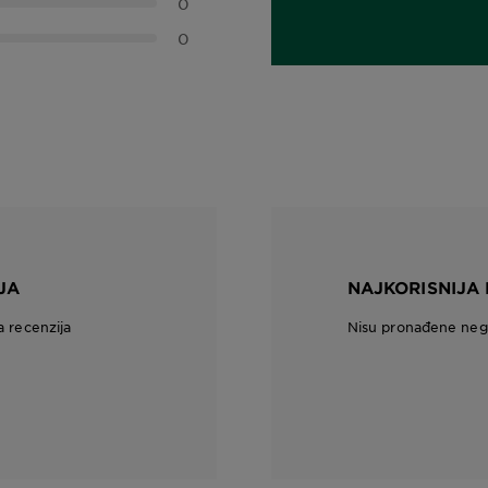
0
0,0 out of 5 stars
0
JA
NAJKORISNIJA 
a recenzija
Nisu pronađene nega