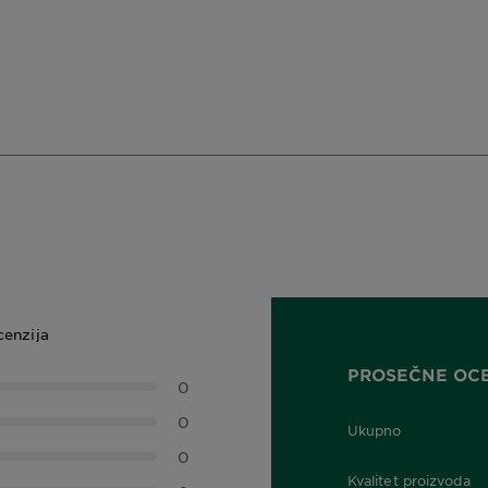
cenzija
PROSEČNE OC
0
0
Ukupno
0,0 out of 5 stars
0
Kvalitet proizvoda