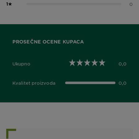
1
★
0
PROSEČNE OCENE KUPACA
Ukupno
0,0
0,0 out of 5 stars
Kvalitet proizvoda
0,0
0,0 out of 5 stars