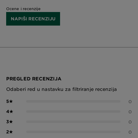
Ocene i recenzije
NAPIŠI RECENZIJU
PREGLED RECENZIJA
Odaberi red u nastavku za filtriranje recenzija
5
★
0
4
★
0
3
★
0
2
★
0