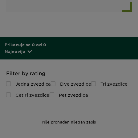
Prikazuje se 0 od 0
Najnovije
Filter by rating
Jedna zvezdica
Dve zvezdice
Tri zvezdice
Četiri zvezdice
Pet zvezdica
Nije pronađen nijedan zapis