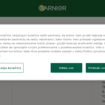
Naturals
Hyaluronic Aloe Linija
kolačiće, uključujući kolačiće naših partnera, da bismo Vam pružili najbolje 
analizirali saobraćaj na našoj vebstranici, kako bismo Vam prikazali oglašava
o Vama na vebstranicama trećih strana i pružili funkcije društvenih medija.
ožete da upravljate svojim preferencama u podešavanjima kolačića. Više 
artneri koristimo Vaše lične podatke možete saznati u našoj Politici privatno
i
BUDI U TOKU
C
P
anja kolačića
Odbij sve
Prihvati s
K
Z
n
T
9
*
o