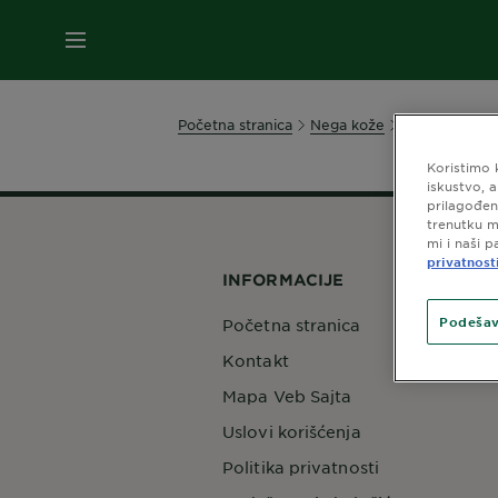
MENI
Početna stranica
Nega kože
Garnier Skin 
Koristimo 
iskustvo, 
prilagođen
trenutku m
mi i naši p
privatnost
INFORMACIJE
Podešav
Početna stranica
Kontakt
Mapa Veb Sajta
Uslovi korišćenja
Politika privatnosti