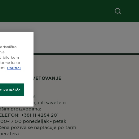
korisničko
nje
 U bilo kom
o tome kako
sti.
Politici
ENTAR ZA SAVETOVANJE
OTROŠAČA
ve kolačiće
ontaktirajte nas!
a više informacija ili savete o
ašim proizvodima:
ELEFON: +381 11 4254 201
.00-17.00 ponedeljak - petak
Cena poziva se naplaćuje po tarifi
peratera.