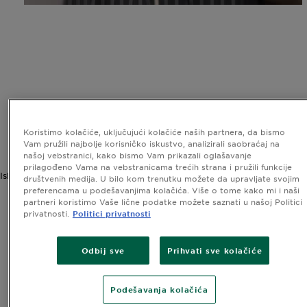
Koristimo kolačiće, uključujući kolačiće naših partnera, da bismo
Vam pružili najbolje korisničko iskustvo, analizirali saobraćaj na
našoj vebstranici, kako bismo Vam prikazali oglašavanje
prilagođeno Vama na vebstranicama trećih strana i pružili funkcije
Iskustvo
društvenih medija. U bilo kom trenutku možete da upravljate svojim
preferencama u podešavanjima kolačića. Više o tome kako mi i naši
partneri koristimo Vaše lične podatke možete saznati u našoj Politici
privatnosti.
Politici privatnosti
Odbij sve
Prihvati sve kolačiće
Podešavanja kolačića