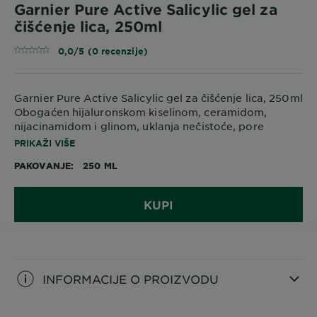
Garnier Pure Active Salicylic gel za
čišćenje lica, 250ml
0,0/5 (0 recenzije)
Garnier Pure Active Salicylic gel za čišćenje lica, 250ml
Obogaćen hijaluronskom kiselinom, ceramidom,
nijacinamidom i glinom, uklanja nečistoće, pore
izgledaju umanjeno i ujednačava teksturu kože, štiteći
PRIKAŽI VIŠE
njenu barijeru.
PAKOVANJE
250 ML
KUPI
INFORMACIJE O PROIZVODU
CLOSE SUBPANEL