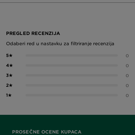
PREGLED RECENZIJA
Odaberi red u nastavku za filtriranje recenzija
5
★
0
4
★
0
3
★
0
2
★
0
1
★
0
PROSEČNE OCENE KUPACA