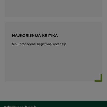
NAJKORISNIJA KRITIKA
Nisu pronađene negativne recenzije
Prikazuje se 0 od 0