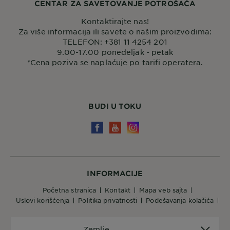
CENTAR ZA SAVETOVANJE POTROŠAČA
Kontaktirajte nas!
Za više informacija ili savete o našim proizvodima:
TELEFON: +381 11 4254 201
9.00-17.00 ponedeljak - petak
*Cena poziva se naplaćuje po tarifi operatera.
BUDI U TOKU
INFORMACIJE
početna stranica
kontakt
mapa veb sajta
uslovi korišćenja
politika privatnosti
podešavanja kolačića
Zemlje
Zemlje