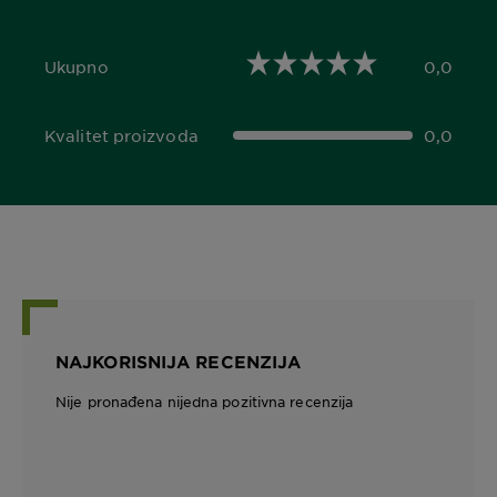
Ukupno
0,0
0,0 out of 5 stars
Kvalitet proizvoda
0,0
0,0 out of 5 stars
NAJKORISNIJA RECENZIJA
Nije pronađena nijedna pozitivna recenzija