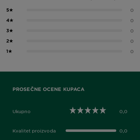
5
★
0
4
★
0
3
★
0
2
★
0
1
★
0
PROSEČNE OCENE KUPACA
Ukupno
0,0
0,0 out of 5 stars
Kvalitet proizvoda
0,0
0,0 out of 5 stars