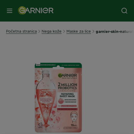
MENI
Početna stranica
Nega kože
Maske za lice
garnier-skin-natura