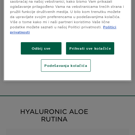
saobraćaj na našoj vebstranici, kako bismo Vam prikazali
INFORMACIJE O PROIZVODU
oglašavanje prilagođeno Vama na vebstranicama trećih strana i
pružili funkcije društvenih medija. U bilo kom trenutku možete
CLOSE SUBPANEL
da upravljate svojim preferencama u podešavanjima kolačića.
Više o tome kako mi i naši partneri koristimo Vaše lične
podatke možete saznati u našoj Politici privatnosti.
Politici
SASTAV
privatnosti
CLOSE SUBPANEL
Odbij sve
Prihvati sve kolačiće
Sigurnosne informacije
Podešavanja kolačića
CLOSE SUBPANEL
HYALURONIC ALOE
RUTINA