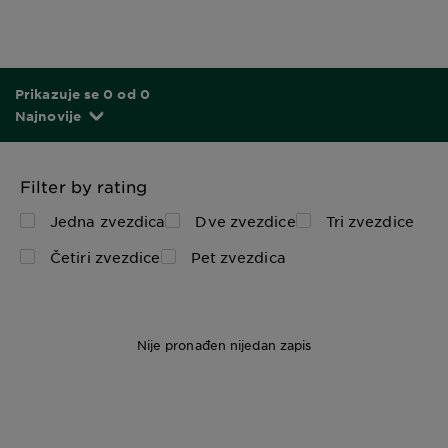
Prikazuje se 0 od 0
Najnovije
Filter by rating
Jedna zvezdica
Dve zvezdice
Tri zvezdice
Četiri zvezdice
Pet zvezdica
Nije pronađen nijedan zapis
200 ml