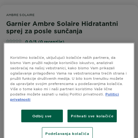
AMBRE SOLAIRE
Garnier Ambre Solaire Hidratantni
sprej za posle sunčanja
0,0/5 (0 recenzije)
Koristimo kolačiće, uključujući kolačiće naših partnera, da
Hidratantni sprej za posle sunčanja, idealno rešenje za
bismo Vam pružili najbolje korisničko iskustvo, analizirali
instant osveženje zategnute kože koja je bila izložena
saobraćaj na našoj vebstranici, kako bismo Vam prikazali
oglašavanje prilagođeno Vama na vebstranicama trećih strana i
suncu.
pružili funkcije društvenih medija. U bilo kom trenutku možete
da upravljate svojim preferencama u podešavanjima kolačića.
PAKOVANJE
200 ML
Više o tome kako mi i naši partneri koristimo Vaše lične
podatke možete saznati u našoj Politici privatnosti.
Politici
privatnosti
KUPI
Odbij sve
Prihvati sve kolačiće
INFORMACIJE O PROIZVODU
Podešavanja kolačića