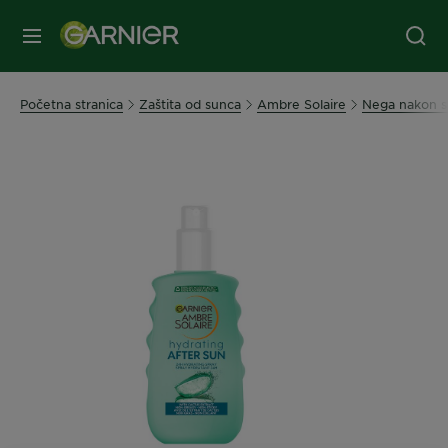
MENI
Početna stranica
Zaštita od sunca
Ambre Solaire
Nega nakon s