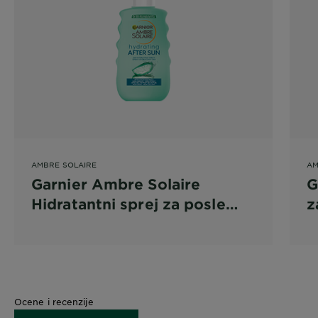
AMBRE SOLAIRE
AM
Garnier Ambre Solaire
G
Hidratantni sprej za posle
z
sunčanja
o
k
Ocene i recenzije