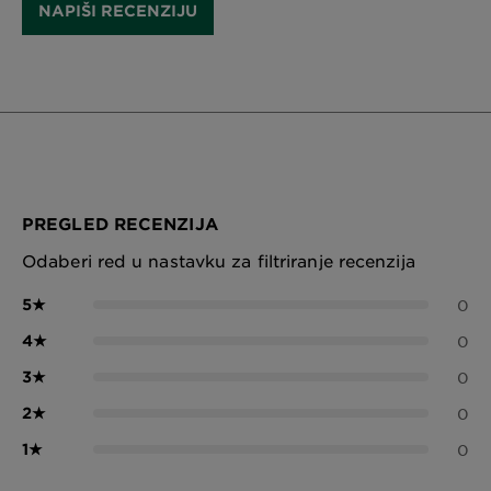
NAPIŠI RECENZIJU
PREGLED RECENZIJA
Odaberi red u nastavku za filtriranje recenzija
5
★
0
4
★
0
3
★
0
2
★
0
1
★
0