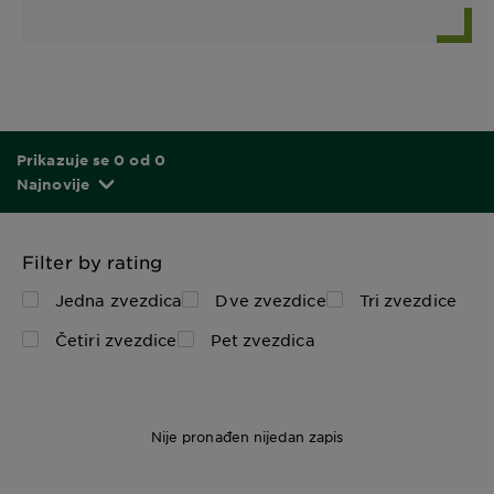
Prikazuje se 0 od 0
Najnovije
Filter by rating
Jedna zvezdica
Dve zvezdice
Tri zvezdice
Četiri zvezdice
Pet zvezdica
Nije pronađen nijedan zapis