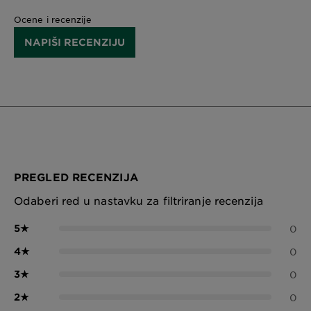
Ocene i recenzije
NAPIŠI RECENZIJU
PREGLED RECENZIJA
Odaberi red u nastavku za filtriranje recenzija
5
★
0
4
★
0
3
★
0
2
★
0