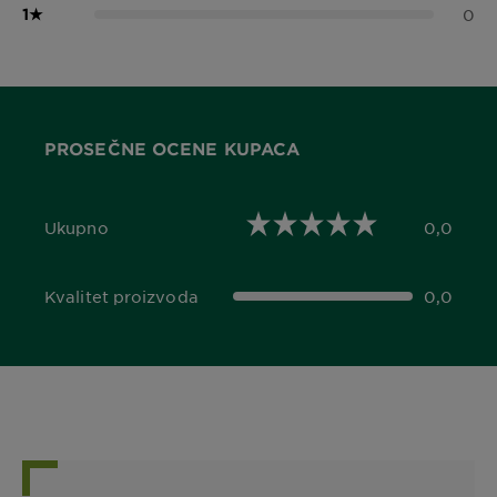
1
★
0
PROSEČNE OCENE KUPACA
Ukupno
0,0
0,0 out of 5 stars
Kvalitet proizvoda
0,0
0,0 out of 5 stars