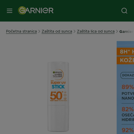
MENI
Početna stranica
Zaštita od sunca
Zaštita lica od sunca
Garnier