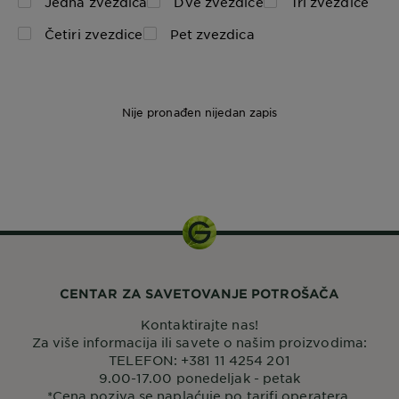
Jedna zvezdica
Dve zvezdice
Tri zvezdice
Četiri zvezdice
Pet zvezdica
Nije pronađen nijedan zapis
1 set
CENTAR ZA SAVETOVANJE POTROŠAČA
Kontaktirajte nas!
Za više informacija ili savete o našim proizvodima:
TELEFON: +381 11 4254 201
9.00-17.00 ponedeljak - petak
*Cena poziva se naplaćuje po tarifi operatera.