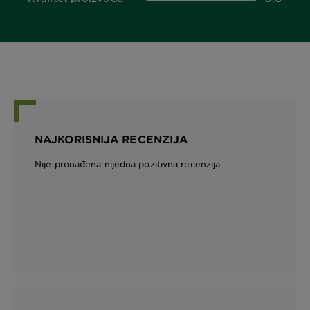
0,0 out of 5 stars
NAJKORISNIJA RECENZIJA
Nije pronađena nijedna pozitivna recenzija