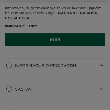
Intenzivna, dugotrajna boja za kosu sa obnavljajućim
balzamom koji sadržI 5 ulja -
NAHRANJENA KOSA,
BOLJA BOJA!
PAKOVANJE
1 SET
KUPI
INFORMACIJE O PROIZVODU
CLOSE SUBPANEL
SASTAV
CLOSE SUBPANEL