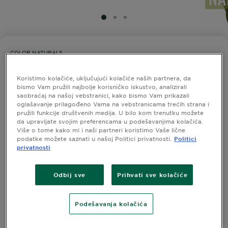
SLIDE 1
SLIDE 2
SLIDE 3
COLOR NATURALS
Garnier Color Naturals 5.15 Bogata
čokolada
Koristimo kolačiće, uključujući kolačiće naših partnera, da
bismo Vam pružili najbolje korisničko iskustvo, analizirali
saobraćaj na našoj vebstranici, kako bismo Vam prikazali
0,0/5 (0 recenzije)
oglašavanje prilagođeno Vama na vebstranicama trećih strana i
pružili funkcije društvenih medija. U bilo kom trenutku možete
da upravljate svojim preferencama u podešavanjima kolačića.
Više o tome kako mi i naši partneri koristimo Vaše lične
podatke možete saznati u našoj Politici privatnosti.
Politici
ISPROBAJTE
privatnosti
Odbij sve
Prihvati sve kolačiće
Prikaži Slične Nijanse
Garnier Color Naturals 5.15
Podešavanja kolačića
Bogata čokolada