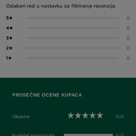
Odaberi red u nastavku za filtriranje recenzija
5
★
0
4
★
0
3
★
0
2
★
0
1
★
0
PROSEČNE OCENE KUPACA
Ukupno
0,0
0,0 out of 5 stars
Kvalitet proizvoda
0,0