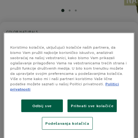
SLIDE 1
SLIDE 2
SLIDE 3
COLOR NATURALS
Garnier Color Naturals 7.1 Pepeljasto
plava
Koristimo kolačiće, uključujući kolačiće naših partnera, da
bismo Vam pružili najbolje korisničko iskustvo, analizirali
saobraćaj na našoj vebstranici, kako bismo Vam prikazali
0,0/5 (0 recenzije)
oglašavanje prilagođeno Vama na vebstranicama trećih strana i
pružili funkcije društvenih medija. U bilo kom trenutku možete
da upravljate svojim preferencama u podešavanjima kolačića.
Više o tome kako mi i naši partneri koristimo Vaše lične
podatke možete saznati u našoj Politici privatnosti.
Politici
ISPROBAJTE
privatnosti
Odbij sve
Prihvati sve kolačiće
Prikaži Slične Nijanse
Garnier Color Naturals 7.1
Podešavanja kolačića
Pepeljasto plava