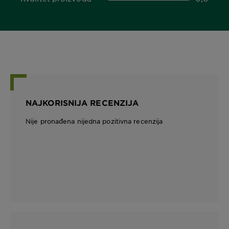
0,0 out of 5 stars
NAJKORISNIJA RECENZIJA
Nije pronađena nijedna pozitivna recenzija