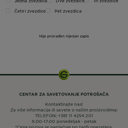
Jedna zvezdica
Dve zvezdice
Tri zvezdice
Četiri zvezdice
Pet zvezdica
Nije pronađen nijedan zapis
1 set
CENTAR ZA SAVETOVANJE POTROŠAČA
Kontaktirajte nas!
Za više informacija ili savete o našim proizvodima:
TELEFON: +381 11 4254 201
9.00-17.00 ponedeljak - petak
*Cena poziva se naplaćuje po tarifi operatera.