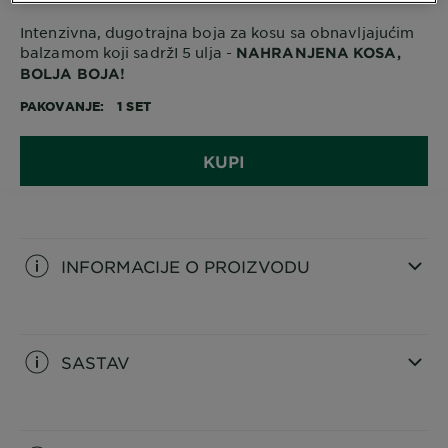
Intenzivna, dugotrajna boja za kosu sa obnavljajućim
balzamom koji sadržI 5 ulja -
NAHRANJENA KOSA,
BOLJA BOJA!
PAKOVANJE
1 SET
KUPI
INFORMACIJE O PROIZVODU
CLOSE SUBPANEL
SASTAV
CLOSE SUBPANEL