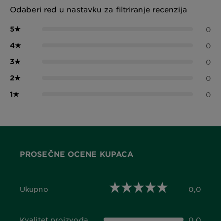
Odaberi red u nastavku za filtriranje recenzija
5
★
0
4
★
0
3
★
0
2
★
0
1
★
0
PROSEČNE OCENE KUPACA
Ukupno
0,0
0,0 out of 5 stars
Kvalitet proizvoda
0,0