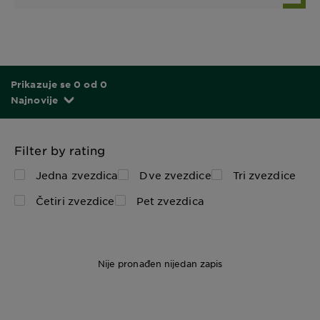
Prikazuje se 0 od 0
Najnovije
Filter by rating
Jedna zvezdica
Dve zvezdice
Tri zvezdice
Četiri zvezdice
Pet zvezdica
Nije pronađen nijedan zapis
150 ml