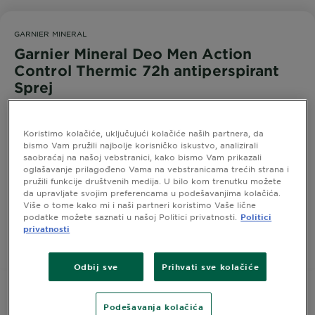
GARNIER MINERAL
Garnier Mineral Deo Men Action
Control Thermic 72h antiperspirant
Sprej
0,0/5 (0 recenzije)
Koristimo kolačiće, uključujući kolačiće naših partnera, da
bismo Vam pružili najbolje korisničko iskustvo, analizirali
ACTION CONTROL THERMIC Antiperspirant sa
saobraćaj na našoj vebstranici, kako bismo Vam prikazali
oglašavanje prilagođeno Vama na vebstranicama trećih strana i
zaštitom do 72 sata* od neprijatnih mirisa.
pružili funkcije društvenih medija. U bilo kom trenutku možete
*Senzorski test.
da upravljate svojim preferencama u podešavanjima kolačića.
Više o tome kako mi i naši partneri koristimo Vaše lične
PAKOVANJE
150 ML
podatke možete saznati u našoj Politici privatnosti.
Politici
privatnosti
KUPI
Odbij sve
Prihvati sve kolačiće
Podešavanja kolačića