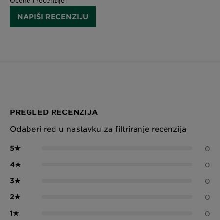
Ocene i recenzije
NAPIŠI RECENZIJU
PREGLED RECENZIJA
Odaberi red u nastavku za filtriranje recenzija
5
★
0
4
★
0
3
★
0
2
★
0
1
★
0