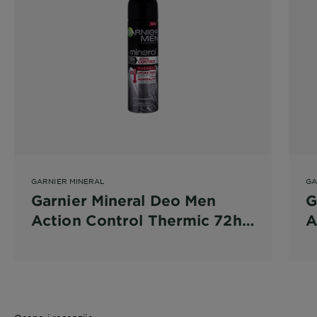
GARNIER MINERAL
GA
Garnier Mineral Deo Men
G
Action Control Thermic 72h
A
antiperspirant Sprej
a