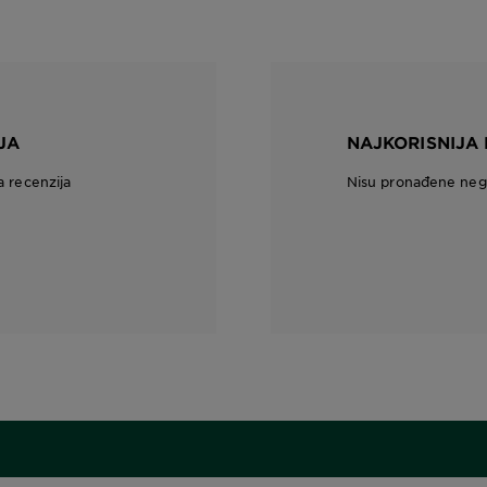
JA
NAJKORISNIJA 
a recenzija
Nisu pronađene nega