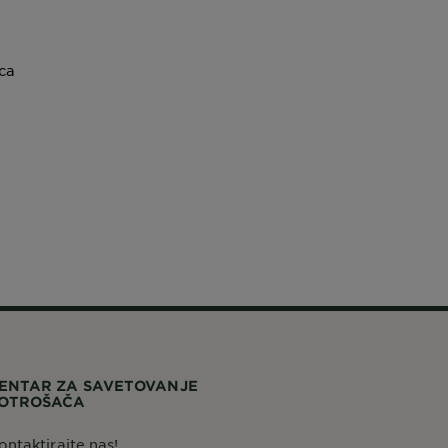
ca
ENTAR ZA SAVETOVANJE
OTROŠAČA
ontaktirajte nas!