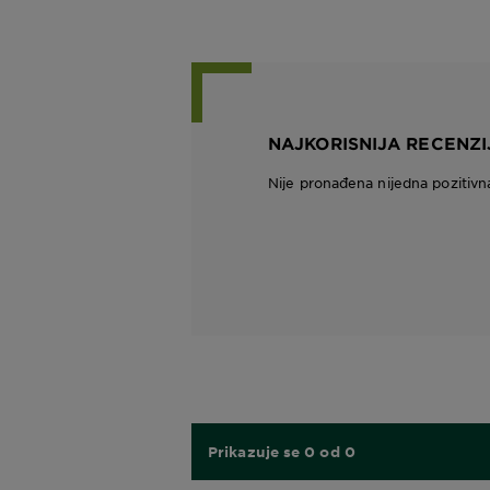
NAJKORISNIJA RECENZI
Nije pronađena nijedna pozitivn
Prikazuje se 0 od 0