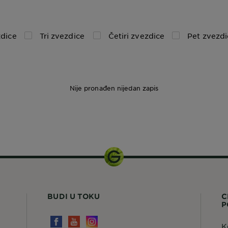
dice
Tri zvezdice
Četiri zvezdice
Pet zvezdi
Nije pronađen nijedan zapis
390 ml
BUDI U TOKU
C
P
K