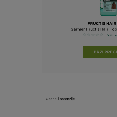
FRUCTIS HAI
Garnier Fructis Hair F
No reviews
Vidi s
BRZI PREG
Ocene i recenzije