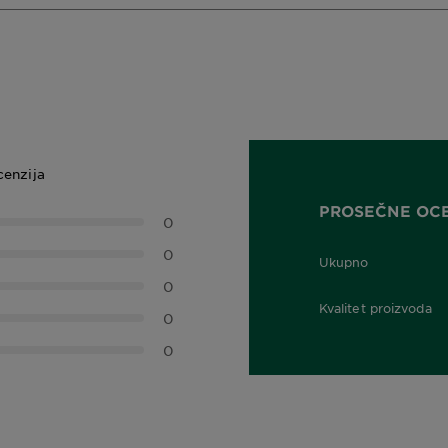
cenzija
PROSEČNE OC
0
0
Ukupno
0,0 out of 5 stars
0
Kvalitet proizvoda
0
0,0 out of 5 stars
0