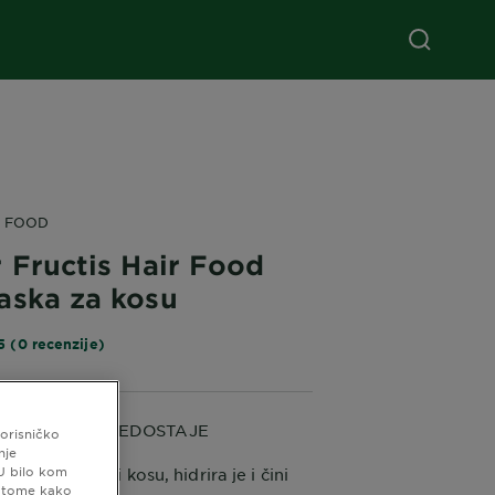
R FOOD
 Fructis Hair Food
aska za kosu
5 (0 recenzije)
KOSU KOJOJ NEDOSTAJE
korisničko
JA
nje
 U bilo kom
tekstura hrani kosu, hidrira je i čini
o tome kako