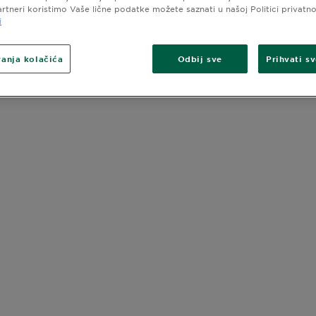
svilenkastom
artneri koristimo Vaše lične podatke možete saznati u našoj Politici privatno
i
PAKOVANJE
anja kolačića
Odbij sve
Prihvati s
SLIDE 1
SLIDE 2
SLIDE 3
SLIDE 4
SLIDE 5
SLIDE 6
SLIDE 7
SLIDE 8
SLIDE 9
SLIDE 10
SLIDE 11