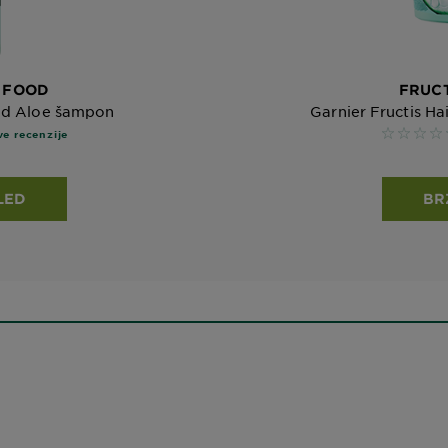
R FOOD
FRUCT
ood Aloe šampon
Garnier Fructis H
No revi
ve recenzije
LED
BR