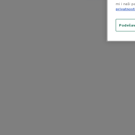
mi i naši p
privatnost
Podešav
CLOSE SUBPANEL
CLOSE SUBPANEL
CLOSE SUBPANEL