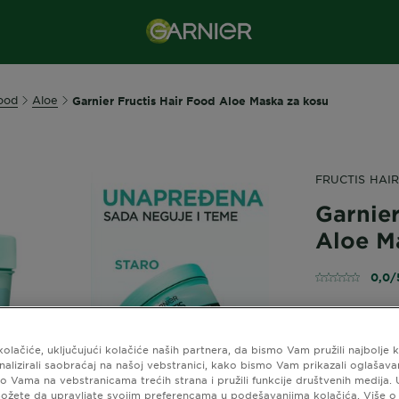
Food
Aloe
Garnier Fructis Hair Food Aloe Maska za kosu
FRUCTIS HAI
Garnier
Aloe M
0,0/
MASKA ZA 
kolačiće, uključujući kolačiće naših partnera, da bismo Vam pružili najbolje 
HIDRATACI
analizirali saobraćaj na našoj vebstranici, kako bismo Vam prikazali oglašava
o Vama na vebstranicama trećih strana i pružili funkcije društvenih medija.
Njena lagana 
ožete da upravljate svojim preferencama u podešavanjima kolačića. Više 