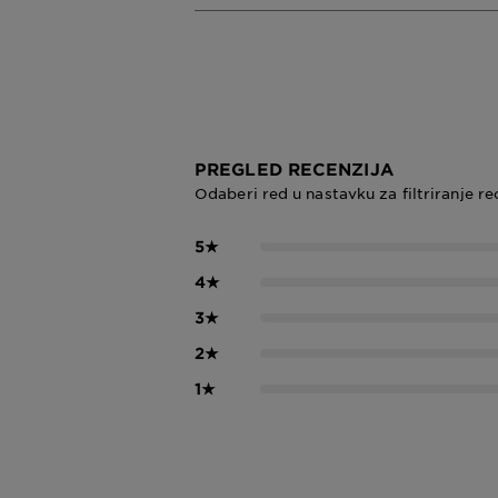
PREGLED RECENZIJA
Odaberi red u nastavku za filtriranje re
5
★
4
★
3
★
2
★
1
★