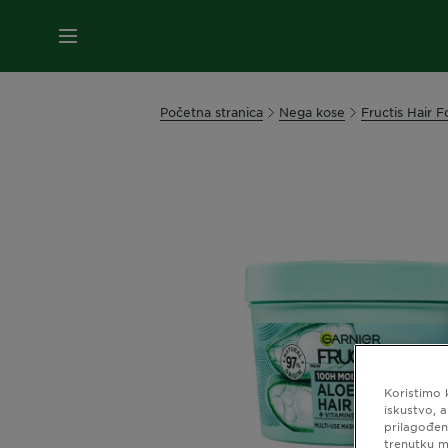
MENI
Početna stranica
Nega kose
Fructis Hair 
Koristimo 
iskustvo, 
prilagođen
trenutku m