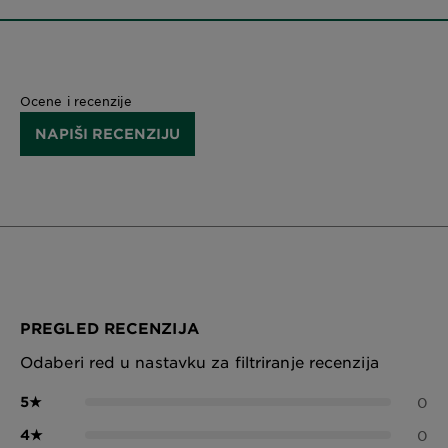
Ocene i recenzije
NAPIŠI RECENZIJU
PREGLED RECENZIJA
Odaberi red u nastavku za filtriranje recenzija
5
★
0
4
★
0