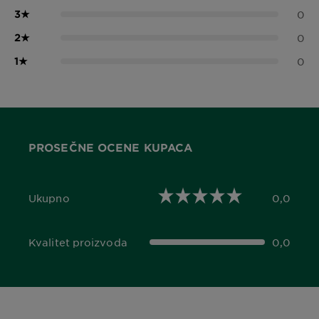
3
★
0
2
★
0
1
★
0
PROSEČNE OCENE KUPACA
Ukupno
0,0
0,0 out of 5 stars
Kvalitet proizvoda
0,0
0,0 out of 5 stars