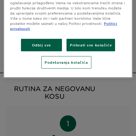
oglašavanje prilagođeno Vama na vebstranicama trećih strana i
SASTAV
pružili funkcije društvenih medija. U bilo kom trenutku možete
da upravljate svojim preferencama u podešavanjima kolačića.
Više o tome kako mi i naši partneri koristimo Vaše lične
CLOSE SUBPANEL
podatke možete saznati u našoj Politici privatnosti.
Politici
privatnosti
Sigurnosne informacije
Odbij sve
Prihvati sve kolačiće
CLOSE SUBPANEL
Podešavanja kolačića
RUTINA ZA NEGOVANU
KOSU